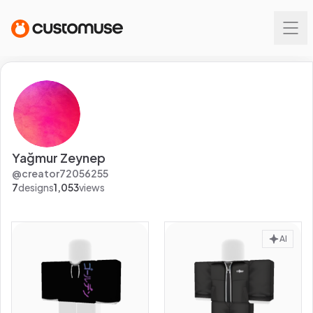
Yağmur Zeynep
@
creator72056255
7
designs
1,053
views
AI