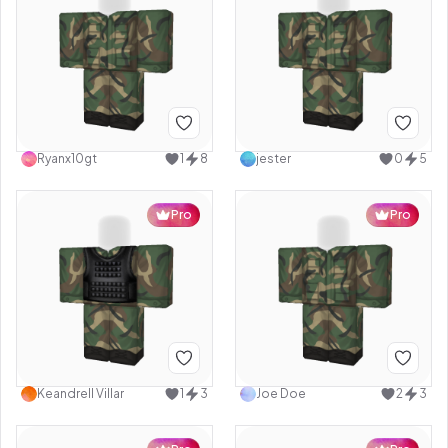
Ryanx10gt
1
8
jester
0
5
Pro
Pro
Keandrell Villar
1
3
Joe Doe
2
3