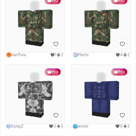
Pro
Pro
rian Pura
1
2
Martin
4
2
Pro
Pro
II playZ
0
2
jester
0
2