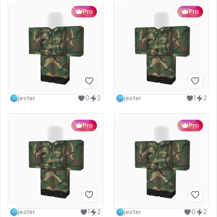
Pro
Pro
jester
0
2
jester
1
2
Pro
Pro
jester
1
2
jester
0
2