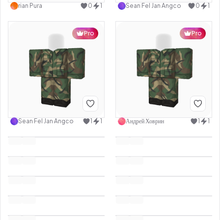
rian Pura
0
1
Sean Fel Jan Angco
0
1
Pro
Pro
Sean Fel Jan Angco
1
1
Андрей Ховрин
1
1