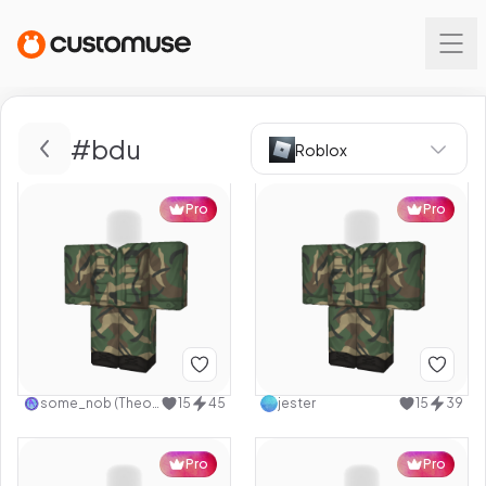
#
bdu
Roblox
Pro
Pro
some_nob (Theoldnoobleader)
15
45
jester
15
39
Pro
Pro