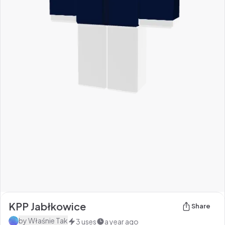
KPP Jabłkowice
Share
by
Właśnie Tak
3
uses
a year ago